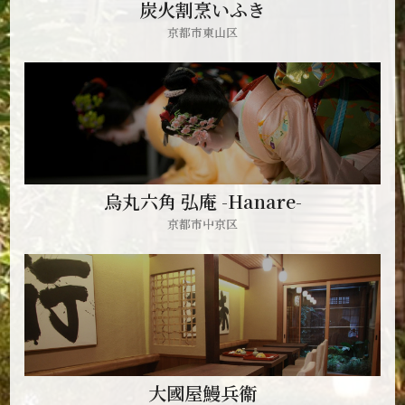
炭火割烹いふき
京都市東山区
烏丸六角 弘庵 -Hanare-
京都市中京区
大國屋鰻兵衞