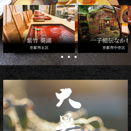
紫竹 葵湖
一子相伝なか
京都市北区
京都市中京区