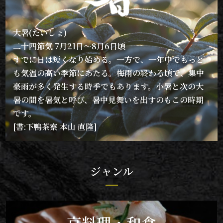
大暑(たいしょ)
二十四節気 7月21日〜8月6日頃
すでに日は短くなり始める。一方で、一年中でもっと
も気温の高い季節にあたる。梅雨の終わる頃で、集中
豪雨が多く発生する時季でもあります。小暑と次の大
暑の間を暑気と呼び、暑中見舞いを出すのもこの時期
です。
[書:下鴨茶寮 本山 直隆]
ジャンル
京料理・和食