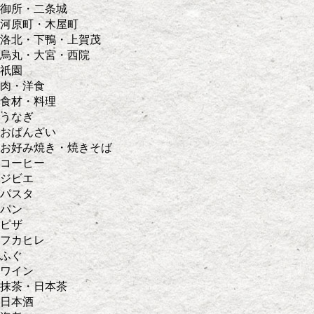
御所・二条城
河原町・木屋町
洛北・下鴨・上賀茂
烏丸・大宮・西院
祇園
肉・洋食
食材・料理
うなぎ
おばんざい
お好み焼き・焼きそば
コーヒー
ジビエ
パスタ
パン
ピザ
フカヒレ
ふぐ
ワイン
抹茶・日本茶
日本酒