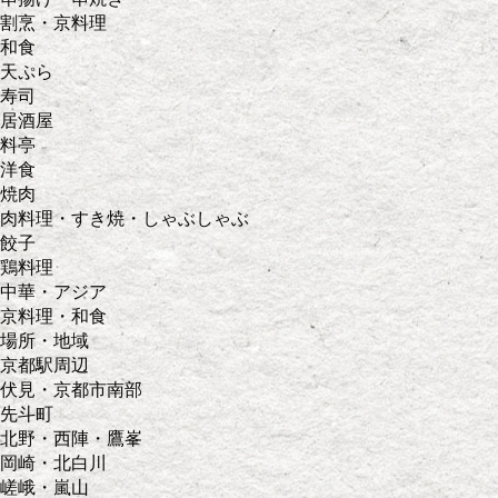
割烹・京料理
和食
天ぷら
寿司
居酒屋
料亭
洋食
焼肉
肉料理・すき焼・しゃぶしゃぶ
餃子
鶏料理
中華・アジア
京料理・和食
場所・地域
京都駅周辺
伏見・京都市南部
先斗町
北野・西陣・鷹峯
岡崎・北白川
嵯峨・嵐山