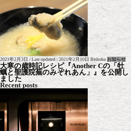
2021年2月3日
/ Last updated :
2021年2月10日
Bishoku
お知らせ
大寒の歳時記レシピ『Another Cの「牡
蠣と聖護院蕪のみぞれあん」』を公開し
ました
Recent posts