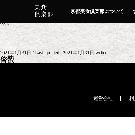
歳時記一覧
HOME
京都美食倶楽部について
歳時記一覧
啓蟄
2021年1月31日
/ Last updated :
2021年1月31日
writer
啓蟄
運営会社
利