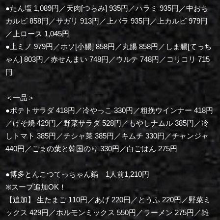
●たん塩 1,089円／天肉[つらみ] 935円／ハラミ 935円／中おち
カルビ 858円／サガリ 913円／上バラ 935円／上カルビ 979円
／上ロース 1,045円
●上ミノ 979円／ホソ[小腸] 858円／丸腸 858円／しま腸[てっち
ゃん] 803円／赤せんまい 748円／ウルテ 748円／コリコリ 715
円
＜一品＞
●ポテトサラダ 418円／冷やっこ 330円／粗挽ウインナー 418円
／げそ焼 429円／野菜サラダ 528円／もやしナムル 385円／冷
しトマト 385円／チシャ菜 385円／キムチ 330円／チャンジャ
440円／ごまの葉と韓国のり 330円／白ごはん 275円
●博多とんこつてっちゃん鍋 1人前1,210円
※スープ追加OK！
【追加】 生たまご 110円／あげ 220円／とうふ 220円／野菜ミ
ックス 429円／ホルモンミックス 550円／ラーメン 275円／雑