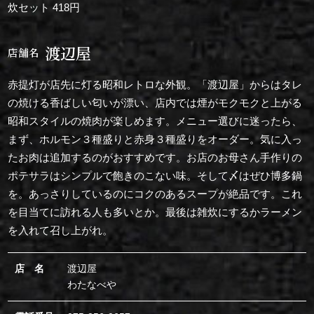
炊セット 418円
渡辺屋
店舗名
赤提灯が店先に灯る昭和レトロな外観。「渡辺屋」からはタレ
の焼ける香ばしい匂いが漂い、店内では煙がモクモクと上がる
昭和スタイルの焼肉が楽しめます。メニュー選びに迷ったら、
まず、ホルモン３種盛りと赤身３種盛りをオーダー。気に入っ
たお肉は追加するのがおすすめです。お店のお母さん手作りの
ポテサラはシンプルで飽きのこない味。そして〆はぜひ博多鍋
を。あっさりしているのにコクのあるスープが絶品です。これ
を目当てに訪れる人も多いとか。最後は雑炊にするかラーメン
を入れて召し上がれ。
店 名
渡辺屋
わたなべや