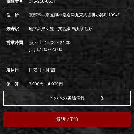
電話番号
075-256-0657
住 所
京都市中京区押小路通烏丸東入西押小路町109-2
最寄駅
地下鉄烏丸線・東西線 烏丸御池駅
営業時間
[火～土] 18:00～24:00
[日] 17:30～23:00
定休日
日曜日・月曜日
予 算
3,000円～4,000円
その他の店舗情報
電話で予約