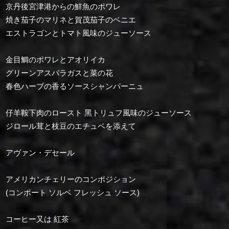
京丹後宮津港からの鮮魚のポワレ
焼き茄子のマリネと賀茂茄子のベニエ
エストラゴンとトマト風味のジューソース
金目鯛のポワレとアオリイカ
グリーンアスパラガスと菜の花
春色ハーブの香るソースシャンパーニュ
仔羊鞍下肉のロースト ⿊トリュフ風味のジューソース
ジロール茸と枝豆のエチュベを添えて
アヴァン・デセール
アメリカンチェリーのコンポジション
(コンポート ソルベ フレッシュ ソース)
コーヒー又は 紅茶