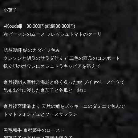
小菓子
●Koudaiji 30,000円(総額36,300円)
赤ピーマンのムース フレッシュトマトのクーリ
琵琶湖畔 鮎のカダイフ包み
クレソンと胡瓜のサラダ仕立て 二色の⻄⽠のコンポート
帆立貝のポワレにオシェトラキャビアを添えて
京丹後間人産牡丹海老と軽く炙った鱧 ブイヤベース仕立て
昆布出汁に浸した京茄子と冬瓜と一緒に
京丹後宮津港より 天然の鱸をズッキーニのダミエで包んで
トマトフォンデュとソースサフラン
⿊⽑和⽜ 京都姫牛のロースト