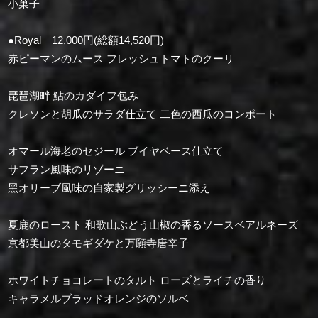
小菓子
●Royal 12,000円(総額14,520円)
赤ピーマンのムース フレッシュトマトのクーリ
琵琶湖畔 鮎のカダイフ包み
クレソンと胡瓜のサラダ仕立て ⼆⾊の⻄⽠のコンポート
オマール海老のセジール ブイヤベース仕立て
サフラン風味のリゾーニ
⿊オリーブ風味の⾃家製グリッシーニ添え
夏鹿のロースト 和歌山ぶどう山椒の香るソースベアルネーズ
京都美山のタモギダケと万願寺唐辛子
ホワイトチョコレートのタルト ローズとライチの香り
キャラメルブラッドオレンジのソルベ