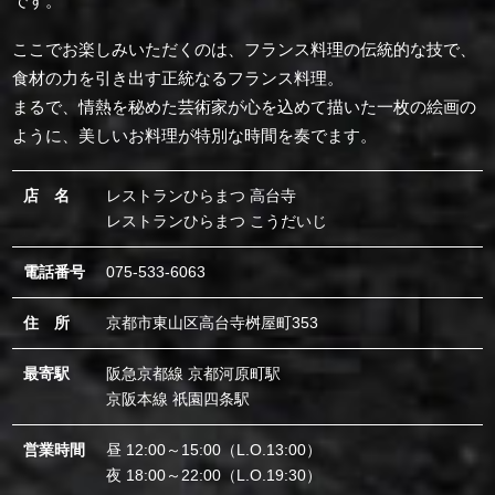
です。
ここでお楽しみいただくのは、フランス料理の伝統的な技で、
食材の力を引き出す正統なるフランス料理。
まるで、情熱を秘めた芸術家が心を込めて描いた一枚の絵画の
ように、美しいお料理が特別な時間を奏でます。
店 名
レストランひらまつ 高台寺
レストランひらまつ こうだいじ
電話番号
075-533-6063
住 所
京都市東山区高台寺桝屋町353
最寄駅
阪急京都線 京都河原町駅
京阪本線 祇園四条駅
営業時間
昼 12:00～15:00（L.O.13:00）
夜 18:00～22:00（L.O.19:30）