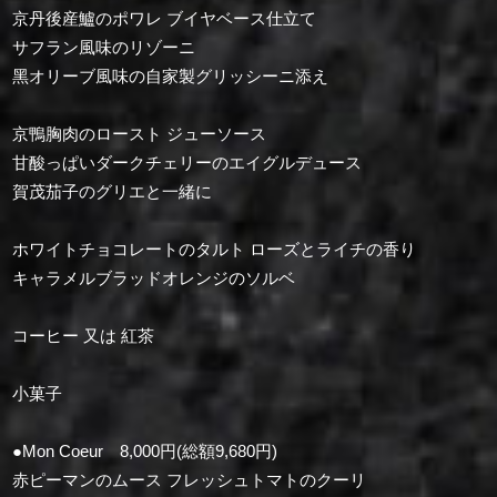
京丹後産鱸のポワレ ブイヤベース仕立て
サフラン風味のリゾーニ
⿊オリーブ風味の⾃家製グリッシーニ添え
京鴨胸肉のロースト ジューソース
甘酸っぱいダークチェリーのエイグルデュース
賀茂茄子のグリエと一緒に
ホワイトチョコレートのタルト ローズとライチの香り
キャラメルブラッドオレンジのソルベ
コーヒー 又は 紅茶
小菓子
●Mon Coeur 8,000円(総額9,680円)
赤ピーマンのムース フレッシュトマトのクーリ