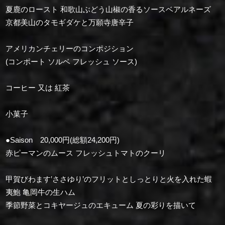
夏鹿のロースト 和歌山ぶどう山椒の香るソースベアルネーズ
京都美山のタモギダケと万願寺唐辛子
アメリカンチェリーのコンポジション
(コンポート ソルベ フレッシュ ソース)
コーヒー 又は 紅茶
小菓子
●Saison 20,000円(総額24,200円)
赤ピーマンのムース フレッシュトマトのクーリ
甲賀びわます‛ささゆり’のフリットとしっとりと火を入れた蝦
夷鮑 ⻲岡⽜の生ハム
季節野菜とコキヤージュのエキューム 夏の彩りを描いて