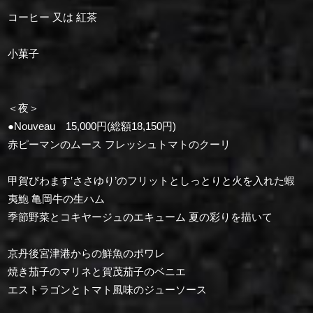
コーヒー 又は 紅茶
小菓子
＜夜＞
●Nouveau 15,000円(総額18,150円)
赤ピーマンのムース フレッシュトマトのクーリ
甲賀びわます‛ささゆり’のフリットとしっとりと火を入れた蝦
夷鮑 ⻲岡⽜の生ハム
季節野菜とコキヤージュのエキューム 夏の彩りを描いて
京丹後宮津港からの鮮魚のポワレ
焼き茄子のマリネと賀茂茄子のベニエ
エストラゴンとトマト風味のジューソース