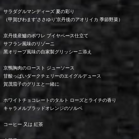
サラダグルマンディーズ 夏の彩り
（甲賀びわます‛ささゆり’京丹後のアオリイカ 季節野菜）
京丹後産鱸のポワレ ブイヤベース仕立て
サフラン風味のリゾーニ
⿊オリーブ風味の⾃家製グリッシーニ添え
京鴨胸肉のロースト ジューソース
甘酸っぱいダークチェリーのエイグルデュース
賀茂茄子のグリエと一緒に
ホワイトチョコレートのタルト ローズとライチの香り
キャラメルブラッドオレンジのソルベ
コーヒー 又は 紅茶