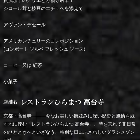
賀茂茄子のグリエと万願寺唐辛子
ジロール茸と枝豆のエチュベを添えて
アヴァン・デセール
アメリカンチェリーのコンポジション
(コンポート ソルベ フレッシュ ソース)
コーヒー又は 紅茶
小菓子
レストランひらまつ 高台寺
店舗名
京都・高台寺―――今なお美しい街並みに深い歴史と風情を残
す地に佇む「レストランひらまつ 高台寺」。時を忘れて非日常
のひとときへといざなう、特別な日にふさわしいグランメゾン